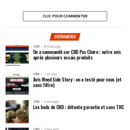
nombreuses sont les cultures qui
vantent les mérites
de cette plante pour tous ses bienfaits, mais de nos
CLIC POUR COMMENTER
jours, elle a eu tendance à se transformer en véritable
drogue récréative, pouvant avoir des effets désastreux
sur la santé de l’Homme, ce qui a poussé ces industries
DERNIERS
là à trouver une alternative beaucoup moins dangereuse
pour la santé, « le CBD. » Le CBD est légal en France, il
CBD
8 mois ago
On a commandé sur CBD Pas Chère : notre avis
est possible de le commercialiser ou même de
fabriquer
après plusieurs essais produits
ses propres produits
cosmétiques ou ses propres
infusions à base de cannabidiol.
CBD
1 an ago
Avis Weed Side Story : on a testé pour vous (et
sans filtre)
CBD
2 ans ago
Les buds de CBD : détente garantie et sans THC
CBD
2 ans ago