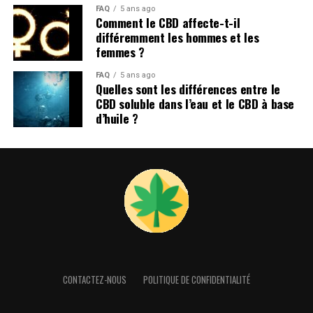
FAQ
5 ans ago
Comment le CBD affecte-t-il
Qu’est-ce que le cannabidiol CBD ?
différemment les hommes et les
femmes ?
FAQ
5 ans ago
Quelles sont les différences entre le
CBD soluble dans l’eau et le CBD à base
d’huile ?
Le CBD est un principe actif que l’on retrouve
principalement dans les fleurs de chanvre.
CONTACTEZ-NOUS
POLITIQUE DE CONFIDENTIALITÉ
C’est une molécule de la famille des cannabinoïdes, qui
vient très souvent accompagner le dosage en THC des