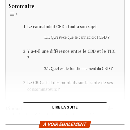
Sommaire
Le cannabidiol CBD : tout à son sujet
Qu’est-ce que le cannabidiol CBD ?
Y a-t-il une différence entre le CBD et le THC
?
Quel est le fonctionnement du CBD ?
Le CBD a-t-il des bienfaits sur la santé de ses
consommateurs ?
L’industrie pharmaceutique partout dans le monde
LIRE LA SUITE
parle des bienfaits de la plante de cannabis.
A VOIR ÉGALEMENT
Depuis maintenant plus d’une centaine d’années,