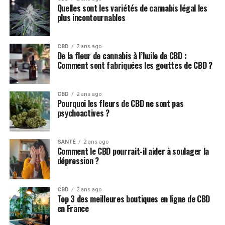
Quelles sont les variétés de cannabis légal les
plus incontournables
CBD
2 ans ago
Nous verrons dans cet article, toutes les
informations
De la fleur de cannabis à l’huile de CBD :
nécessaires
à connaitre sur le cannabidiol.
Comment sont fabriquées les gouttes de CBD ?
Le cannabidiol CBD : tout à son
CBD
2 ans ago
Pourquoi les fleurs de CBD ne sont pas
sujet
psychoactives ?
Lorsque l’on parle de cannabis, on pense directement à
une drogue, alors que ce n’est pas exactement cela.
SANTÉ
2 ans ago
Comment le CBD pourrait-il aider à soulager la
dépression ?
Le cannabis est une plante à la base très
bonne pour la
santé
de ses consommateurs, mais dont l’usage a été
détourné, au point de dénaturer en quelque sorte ses
CBD
2 ans ago
Top 3 des meilleures boutiques en ligne de CBD
effets positifs, pour les transformer sur le long terme
en France
en effets indésirables.